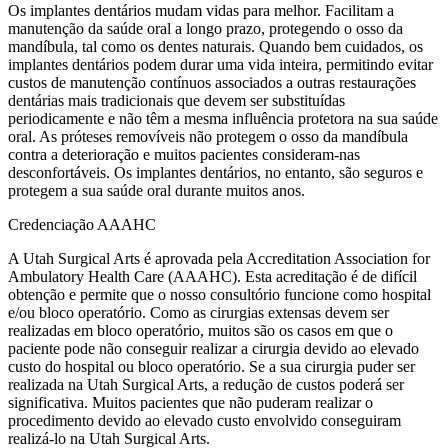
Os implantes dentários mudam vidas para melhor. Facilitam a
manutenção da saúde oral a longo prazo, protegendo o osso da
mandíbula, tal como os dentes naturais. Quando bem cuidados, os
implantes dentários podem durar uma vida inteira, permitindo evitar
custos de manutenção contínuos associados a outras restaurações
dentárias mais tradicionais que devem ser substituídas
periodicamente e não têm a mesma influência protetora na sua saúde
oral. As próteses removíveis não protegem o osso da mandíbula
contra a deterioração e muitos pacientes consideram-nas
desconfortáveis. Os implantes dentários, no entanto, são seguros e
protegem a sua saúde oral durante muitos anos.
Credenciação AAAHC
A Utah Surgical Arts é aprovada pela Accreditation Association for
Ambulatory Health Care (AAAHC). Esta acreditação é de difícil
obtenção e permite que o nosso consultório funcione como hospital
e/ou bloco operatório. Como as cirurgias extensas devem ser
realizadas em bloco operatório, muitos são os casos em que o
paciente pode não conseguir realizar a cirurgia devido ao elevado
custo do hospital ou bloco operatório. Se a sua cirurgia puder ser
realizada na Utah Surgical Arts, a redução de custos poderá ser
significativa. Muitos pacientes que não puderam realizar o
procedimento devido ao elevado custo envolvido conseguiram
realizá-lo na Utah Surgical Arts.