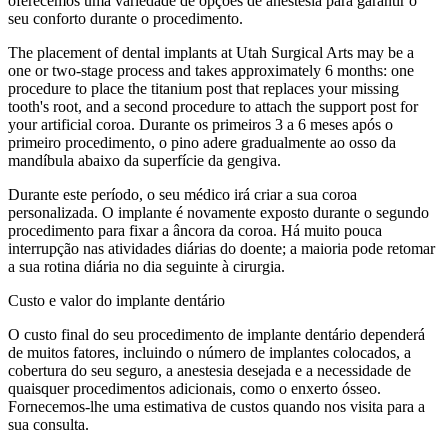
oferecemos uma variedade de opções de anestesia para garantir o
seu conforto durante o procedimento.
The placement of dental implants at Utah Surgical Arts may be a
one or two-stage process and takes approximately 6 months: one
procedure to place the titanium post that replaces your missing
tooth's root, and a second procedure to attach the support post for
your artificial coroa. Durante os primeiros 3 a 6 meses após o
primeiro procedimento, o pino adere gradualmente ao osso da
mandíbula abaixo da superfície da gengiva.
Durante este período, o seu médico irá criar a sua coroa
personalizada. O implante é novamente exposto durante o segundo
procedimento para fixar a âncora da coroa. Há muito pouca
interrupção nas atividades diárias do doente; a maioria pode retomar
a sua rotina diária no dia seguinte à cirurgia.
Custo e valor do implante dentário
O custo final do seu procedimento de implante dentário dependerá
de muitos fatores, incluindo o número de implantes colocados, a
cobertura do seu seguro, a anestesia desejada e a necessidade de
quaisquer procedimentos adicionais, como o enxerto ósseo.
Fornecemos-lhe uma estimativa de custos quando nos visita para a
sua consulta.