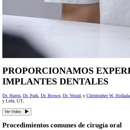
PROPORCIONAMOS EXPERIE
IMPLANTES DENTALES
Dr. Harris
,
Dr. Park
,
Dr. Brown
,
Dr. Wood
, y
Christopher W. Holla
y Lehi, UT.
Ver Video
Procedimientos comunes de cirugía oral