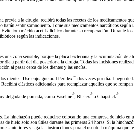
ana previa a la cirugía, recibirá todas las recetas de los medicamentos 
lo harán sentir somnoliento. Tome sus medicamentos narcóticos según la
Evite tomar ácido acetilsalicílico durante su recuperación. Durante los p
bióticos según las indicaciones.
s una zona sensible, porque la placa bacteriana y la acumulación de ali
día a partir del día posterior a la cirugía. Todas las incisiones realizad
ución al pasar cerca de los dientes y las encías.
™
e los dientes. Use enjuague oral Peridex
dos veces por día. Luego de la
. Recibirá elásticos adicionales para reemplazar aquellos que se rompan
®
®
®
muy delgada de pomada, como Vaseline
, Blistex
o Chapstick
.
s. La hinchazón puede reducirse colocando una compresa de hielo en un
s de hielo solo son útiles durante las primeras 24 horas. Si la hinchazó
nes anteriores y siga las instrucciones para el uso de la máquina que rec