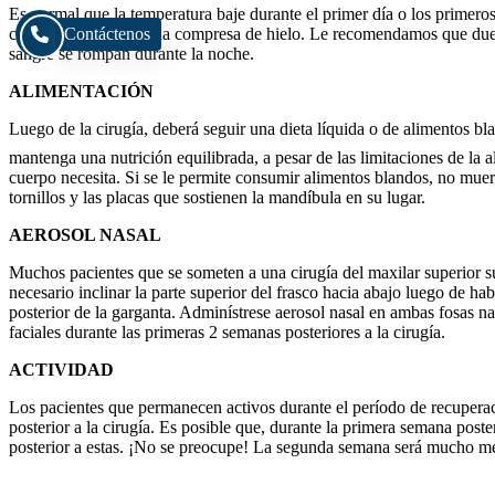
Es normal que la temperatura baje durante el primer día o los primeros
cirugía, puede usar una compresa de hielo. Le recomendamos que duer
Contáctenos
sangre se rompan durante la noche.
ALIMENTACIÓN
Luego de la cirugía, deberá seguir una dieta líquida o de alimentos bl
mantenga una nutrición equilibrada, a pesar de las limitaciones de l
cuerpo necesita. Si se le permite consumir alimentos blandos, no muerd
tornillos y las placas que sostienen la mandíbula en su lugar.
AEROSOL NASAL
Muchos pacientes que se someten a una cirugía del maxilar superior suf
necesario inclinar la parte superior del frasco hacia abajo luego de hab
posterior de la garganta. Adminístrese aerosol nasal en ambas fosas n
faciales durante las primeras 2 semanas posteriores a la cirugía.
ACTIVIDAD
Los pacientes que permanecen activos durante el período de recupera
posterior a la cirugía. Es posible que, durante la primera semana post
posterior a estas. ¡No se preocupe! La segunda semana será mucho me