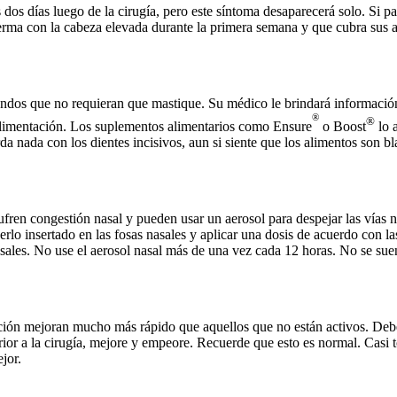
 dos días luego de la cirugía, pero este síntoma desaparecerá solo. Si p
ma con la cabeza elevada durante la primera semana y que cubra sus a
andos que no requieran que mastique. Su médico le brindará información 
®
®
a alimentación. Los suplementos alimentarios como Ensure
o Boost
lo 
a nada con los dientes incisivos, aun si siente que los alimentos son bl
ren congestión nasal y pueden usar un aerosol para despejar las vías na
erlo insertado en las fosas nasales y aplicar una dosis de acuerdo con las
asales. No use el aerosol nasal más de una vez cada 12 horas. No se suen
ción mejoran mucho más rápido que aquellos que no están activos. Debe
erior a la cirugía, mejore y empeore. Recuerde que esto es normal. Casi
jor.