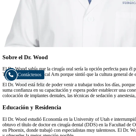
Sobre el Dr. Wood
El Dr. Wood sabía que la cirugía oral sería la opción perfecta para é
Trabaja en Utah Surgical Arts porque sintió que la cultura general de 
Contáctenos
El Dr. Wood está feliz de poder venir a trabajar todos los días, porqu
suma confianza en su capacitación y espera poder establecer una conex
colocación de implantes dentales, las técnicas de sedación y anestesia,
Educación y Residencia
El Dr. Wood estudió Economía en la University of Utah e interrumpió s
obtuvo el título de doctor en cirugía dental (DDS) en la Facultad de
en Phoenix, donde trabajó con especialistas muy talentosos. El Dr. W
y ofrecerles la mejor atención posible.